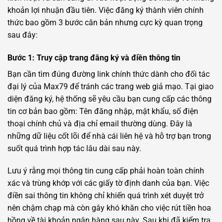
khoản lợi nhuận đầu tiên. Việc đăng ký thành viên chính
thức bao gồm 3 bước căn bản nhưng cực kỳ quan trọng
sau đây:
Bước 1: Truy cập trang đăng ký và điền thông tin
Bạn cần tìm đúng đường link chính thức dành cho đối tác
đại lý của Max79 để tránh các trang web giả mạo. Tại giao
diện đăng ký, hệ thống sẽ yêu cầu bạn cung cấp các thông
tin cơ bản bao gồm: Tên đăng nhập, mật khẩu, số điện
thoại chính chủ và địa chỉ email thường dùng. Đây là
những dữ liệu cốt lõi để nhà cái liên hệ và hỗ trợ bạn trong
suốt quá trình hợp tác lâu dài sau này.
Lưu ý rằng mọi thông tin cung cấp phải hoàn toàn chính
xác và trùng khớp với các giấy tờ định danh của bạn. Việc
điền sai thông tin không chỉ khiến quá trình xét duyệt trở
nên chậm chạp mà còn gây khó khăn cho việc rút tiền hoa
hồng về tài khoản ngân hàng sau này. Sau khi đã kiểm tra