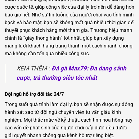
cược quốc tế, giúp công việc của đại lý trở nên dễ dàng hơn
bao giờ hết. Nhờ sự tin tưởng của người chơi vào tính minh
bạch và bảo mật, bạn sẽ không mất quá nhiều thời gian để
thuyết phục khách hàng mới tham gia. Thương hiệu mạnh
chính là “giấy thông hành” tốt nhất, giúp bạn xây dựng
mạng lưới khách hàng trung thành một cách nhanh chóng
mà không cần tốn quá nhiều công sức.
XEM THÊM :
Đá gà Max79: Đa dạng sảnh
cược, trả thưởng siêu tốc nhất
Đội ngũ hỗ trợ đối tác 24/7
Trong suốt quá trình làm đại lý, bạn sẽ nhận được sự đồng
hành sát sao từ đội ngũ chuyên viên tư vấn giàu kinh
nghiệm. Mọi thắc mắc về kỹ thuật, cách tính hoa hồng hay
các vấn đề phát sinh của người chơi cấp dưới đều được
giải quyết nhanh chóng qua kênh hỗ trợ riêng biệt.