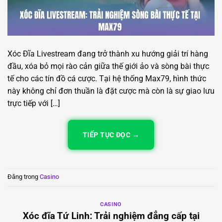
Xóc Đĩa Livestream đang trở thành xu hướng giải trí hàng
đầu, xóa bỏ mọi rào cản giữa thế giới ảo và sòng bài thực
tế cho các tín đồ cá cược. Tại hệ thống Max79, hình thức
này không chỉ đơn thuần là đặt cược mà còn là sự giao lưu
trực tiếp với […]
TIẾP TỤC ĐỌC
→
Đăng trong
Casino
CASINO
Xóc đĩa Tứ Linh: Trải nghiệm đẳng cấp tại