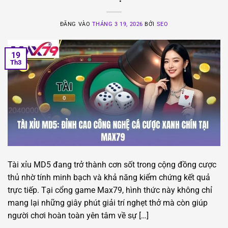
ĐĂNG VÀO
THÁNG 3 19, 2026
BỞI
SEO
19
Th3
Tài xỉu MD5 đang trở thành cơn sốt trong cộng đồng cược
thủ nhờ tính minh bạch và khả năng kiểm chứng kết quả
trực tiếp. Tại cổng game Max79, hình thức này không chỉ
mang lại những giây phút giải trí nghẹt thở mà còn giúp
người chơi hoàn toàn yên tâm về sự […]