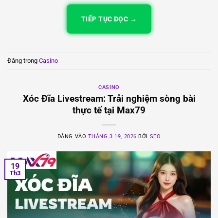
TIẾP TỤC ĐỌC
→
Đăng trong
Casino
CASINO
Xóc Đĩa Livestream: Trải nghiệm sòng bài
thực tế tại Max79
ĐĂNG VÀO
THÁNG 3 19, 2026
BỞI
SEO
19
Th3