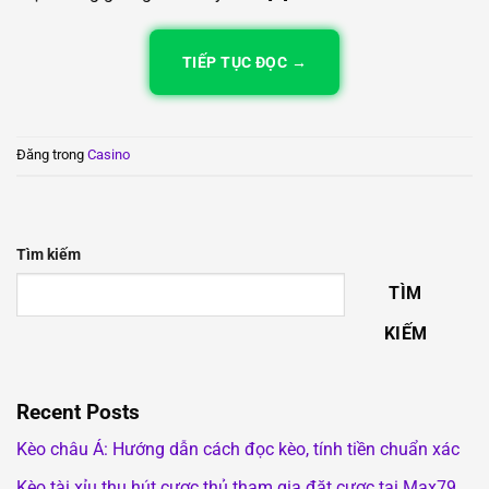
TIẾP TỤC ĐỌC
→
Đăng trong
Casino
Tìm kiếm
TÌM
KIẾM
Recent Posts
Kèo châu Á: Hướng dẫn cách đọc kèo, tính tiền chuẩn xác
Kèo tài xỉu thu hút cược thủ tham gia đặt cược tại Max79