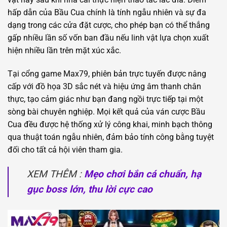
hấp dẫn của Bầu Cua chính là tính ngẫu nhiên và sự đa
dạng trong các cửa đặt cược, cho phép bạn có thể thắng
gấp nhiều lần số vốn ban đầu nếu linh vật lựa chọn xuất
hiện nhiều lần trên mặt xúc xắc.
Tại cổng game Max79, phiên bản trực tuyến được nâng
cấp với đồ họa 3D sắc nét và hiệu ứng âm thanh chân
thực, tạo cảm giác như bạn đang ngồi trực tiếp tại một
sòng bài chuyên nghiệp. Mọi kết quả của ván cược Bầu
Cua đều được hệ thống xử lý công khai, minh bạch thông
qua thuật toán ngẫu nhiên, đảm bảo tính công bằng tuyệt
đối cho tất cả hội viên tham gia.
XEM THÊM :
Mẹo chơi bắn cá chuẩn, hạ
gục boss lớn, thu lời cực cao