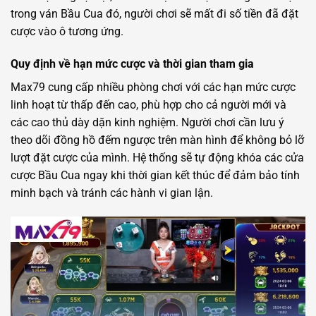
trong ván Bầu Cua đó, người chơi sẽ mất đi số tiền đã đặt
cược vào ô tương ứng.
Quy định về hạn mức cược và thời gian tham gia
Max79 cung cấp nhiều phòng chơi với các hạn mức cược
linh hoạt từ thấp đến cao, phù hợp cho cả người mới và
các cao thủ dày dặn kinh nghiệm. Người chơi cần lưu ý
theo dõi đồng hồ đếm ngược trên màn hình để không bỏ lỡ
lượt đặt cược của mình. Hệ thống sẽ tự động khóa các cửa
cược Bầu Cua ngay khi thời gian kết thúc để đảm bảo tính
minh bạch và tránh các hành vi gian lận.