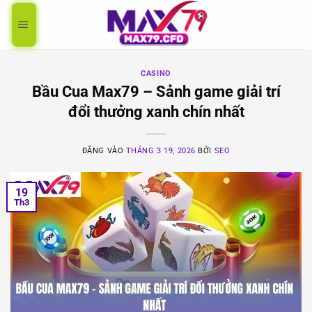
Bỏ
qua
nội
dung
CASINO
Bầu Cua Max79 – Sảnh game giải trí
đổi thưởng xanh chín nhất
ĐĂNG VÀO
THÁNG 3 19, 2026
BỞI
SEO
19
Th3