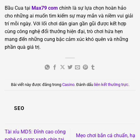
Bầu Cua tại
Max79 com
chính là sự lựa chọn hoàn hảo
cho những ai muốn tìm kiếm sự may mắn và niềm vui giải
trí mỗi ngày. Với lối chơi dân gian gần gũi được kết hợp
cùng công nghệ đổi thưởng hiện đại, trò chơi hứa hẹn
mang đến những cung bậc cảm xúc khó quên và những
phần quà giá trị.
Bài viết này được đăng trong
Casino
. Đánh dấu
liên kết thường trực
.
SEO
Tài xỉu MD5: Đỉnh cao công
Mẹo chơi bắn cá chuẩn, hạ
nghệ cá cược xanh chín tại