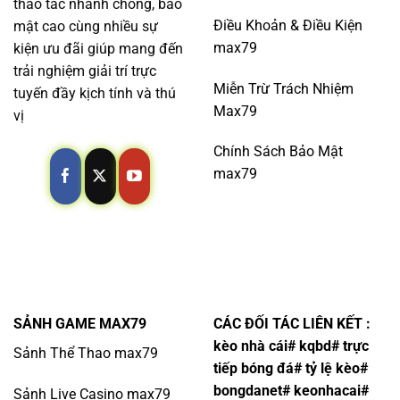
thao tác nhanh chóng, bảo
Điều Khoản & Điều Kiện
mật cao cùng nhiều sự
max79
kiện ưu đãi giúp mang đến
trải nghiệm giải trí trực
Miễn Trừ Trách Nhiệm
tuyến đầy kịch tính và thú
Max79
vị
Chính Sách Bảo Mật
max79
SẢNH GAME MAX79
CÁC ĐỐI TÁC LIÊN KẾT :
kèo nhà cái# kqbd# trực
Sảnh Thể Thao max79
tiếp bóng đá# tỷ lệ kèo#
bongdanet# keonhacai#
Sảnh Live Casino max79