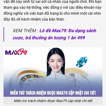
vấn đề nảy sinh từ sai sót cá nhân của người chơi. Khi bạn
tham gia vào hệ thống, việc đồng ý với các điều khoản này
đồng nghĩa với việc bạn đã trang bị cho mình một cái nhìn
đầy đủ về trách nhiệm của bản thân.
XEM THÊM :
Lô đề Max79: Đa dạng sảnh
cược, trả thưởng ấn tượng 1 ăn 499
Miễn trừ trách nhiệm được Max79 cập nhật chi tiết