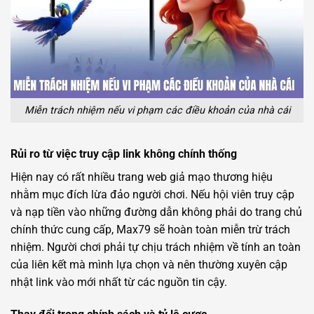
Miễn trách nhiệm nếu vi phạm các điều khoản của nhà cái
Rủi ro từ việc truy cập link không chính thống
Hiện nay có rất nhiều trang web giả mạo thương hiệu
nhằm mục đích lừa đảo người chơi. Nếu hội viên truy cập
và nạp tiền vào những đường dẫn không phải do trang chủ
chính thức cung cấp, Max79 sẽ hoàn toàn miễn trừ trách
nhiệm. Người chơi phải tự chịu trách nhiệm về tính an toàn
của liên kết mà mình lựa chọn và nên thường xuyên cập
nhật link vào mới nhất từ các nguồn tin cậy.