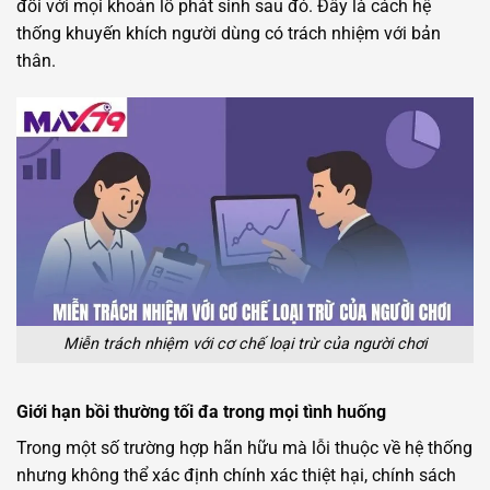
đối với mọi khoản lỗ phát sinh sau đó. Đây là cách hệ
thống khuyến khích người dùng có trách nhiệm với bản
thân.
Miễn trách nhiệm với cơ chế loại trừ của người chơi
Giới hạn bồi thường tối đa trong mọi tình huống
Trong một số trường hợp hãn hữu mà lỗi thuộc về hệ thống
nhưng không thể xác định chính xác thiệt hại, chính sách