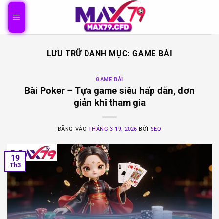
Bỏ
qua
nội
dung
LƯU TRỮ DANH MỤC:
GAME BÀI
GAME BÀI
Bài Poker – Tựa game siêu hấp dẫn, đơn
giản khi tham gia
ĐĂNG VÀO
THÁNG 3 19, 2026
BỞI
SEO
19
Th3