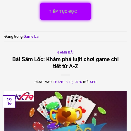
TIẾP TỤC ĐỌC
→
Đăng trong
Game bài
GAME BÀI
Bài Sâm Lốc: Khám phá luật chơi game chi
tiết từ A-Z
ĐĂNG VÀO
THÁNG 3 19, 2026
BỞI
SEO
19
Th3