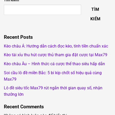
Tìm kiếm
TÌM
KIẾM
Recent Posts
Kèo châu Á: Hướng dẫn cách đọc kèo, tính tiền chuẩn xác
Kèo tài xỉu thu hút cược thủ tham gia đặt cược tại Max79
Kèo châu Âu – Hình thức cá cược thể thao siêu hấp dẫn
Soi cầu lô đề miền Bắc: 5 bí kíp chốt số hiệu quả cùng
Max79
Lô đề siêu tốc Max79 rút ngắn thời gian quay số, nhận
thưởng lớn
Recent Comments