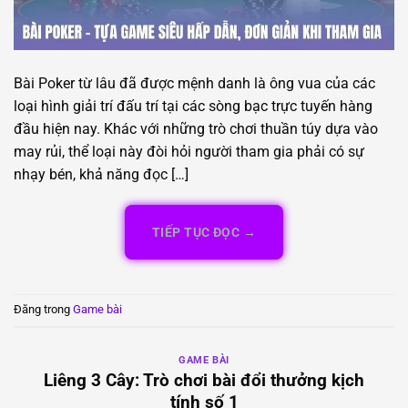
Bài Poker từ lâu đã được mệnh danh là ông vua của các
loại hình giải trí đấu trí tại các sòng bạc trực tuyến hàng
đầu hiện nay. Khác với những trò chơi thuần túy dựa vào
may rủi, thể loại này đòi hỏi người tham gia phải có sự
nhạy bén, khả năng đọc […]
TIẾP TỤC ĐỌC
→
Đăng trong
Game bài
GAME BÀI
Liêng 3 Cây: Trò chơi bài đổi thưởng kịch
tính số 1