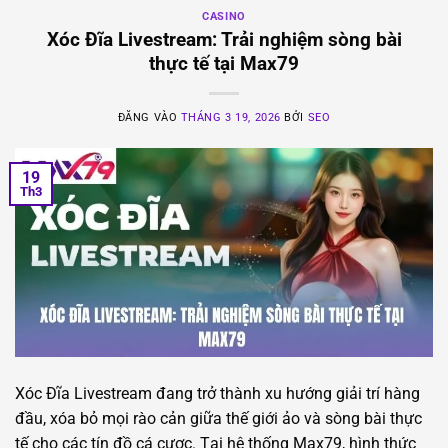
CASINO
Xóc Đĩa Livestream: Trải nghiệm sòng bài
thực tế tại Max79
ĐĂNG VÀO
THÁNG 3 19, 2026
BỞI
SEO
19
Th3
Xóc Đĩa Livestream đang trở thành xu hướng giải trí hàng
đầu, xóa bỏ mọi rào cản giữa thế giới ảo và sòng bài thực
tế cho các tín đồ cá cược. Tại hệ thống Max79, hình thức