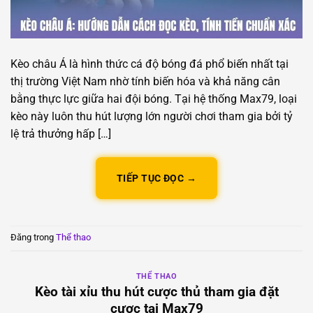
Kèo châu Á là hình thức cá độ bóng đá phổ biến nhất tại
thị trường Việt Nam nhờ tính biến hóa và khả năng cân
bằng thực lực giữa hai đội bóng. Tại hệ thống Max79, loại
kèo này luôn thu hút lượng lớn người chơi tham gia bởi tỷ
lệ trả thưởng hấp […]
TIẾP TỤC ĐỌC
→
Đăng trong
Thể thao
THỂ THAO
Kèo tài xỉu thu hút cược thủ tham gia đặt
cược tại Max79