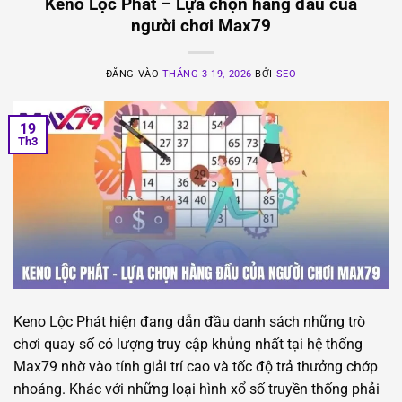
Keno Lộc Phát – Lựa chọn hàng đầu của
người chơi Max79
ĐĂNG VÀO
THÁNG 3 19, 2026
BỞI
SEO
19
Th3
Keno Lộc Phát hiện đang dẫn đầu danh sách những trò
chơi quay số có lượng truy cập khủng nhất tại hệ thống
Max79 nhờ vào tính giải trí cao và tốc độ trả thưởng chớp
nhoáng. Khác với những loại hình xổ số truyền thống phải