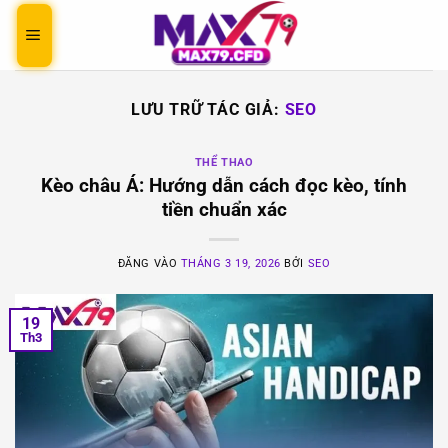
Bỏ
qua
nội
dung
LƯU TRỮ TÁC GIẢ:
SEO
THỂ THAO
Kèo châu Á: Hướng dẫn cách đọc kèo, tính
tiền chuẩn xác
ĐĂNG VÀO
THÁNG 3 19, 2026
BỞI
SEO
19
Th3