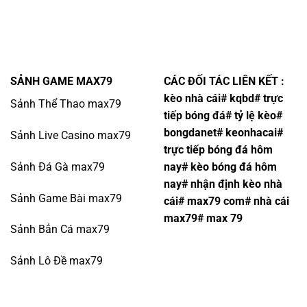
SẢNH GAME MAX79
CÁC ĐỐI TÁC LIÊN KẾT :
kèo nhà cái# kqbd# trực
Sảnh Thể Thao max79
tiếp bóng đá# tỷ lệ kèo#
bongdanet# keonhacai#
Sảnh Live Casino max79
trực tiếp bóng đá hôm
Sảnh Đá Gà max79
nay# kèo bóng đá hôm
nay# nhận định kèo nhà
Sảnh Game Bài max79
cái# max79 com# nhà cái
max79# max 79
Sảnh Bắn Cá max79
Sảnh Lô Đề max79