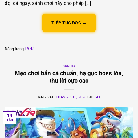
đợi cả ngày, sảnh chơi này cho phép […]
TIẾP TỤC ĐỌC
→
Đăng trong
Lô đề
BẮN CÁ
Mẹo chơi bắn cá chuẩn, hạ gục boss lớn,
thu lời cực cao
ĐĂNG VÀO
THÁNG 3 19, 2026
BỞI
SEO
19
Th3