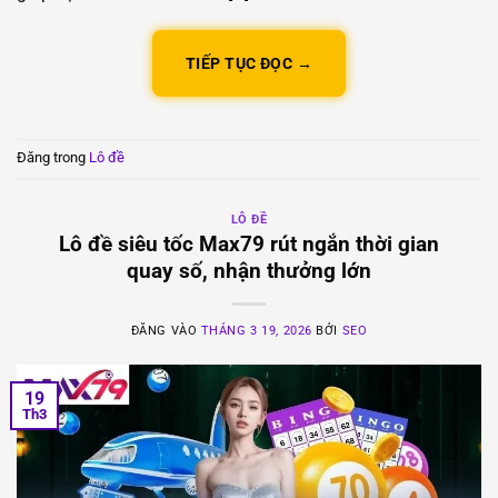
TIẾP TỤC ĐỌC
→
Đăng trong
Lô đề
LÔ ĐỀ
Lô đề siêu tốc Max79 rút ngắn thời gian
quay số, nhận thưởng lớn
ĐĂNG VÀO
THÁNG 3 19, 2026
BỞI
SEO
19
Th3