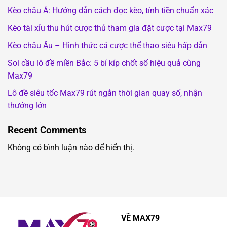
Kèo châu Á: Hướng dẫn cách đọc kèo, tính tiền chuẩn xác
Kèo tài xỉu thu hút cược thủ tham gia đặt cược tại Max79
Kèo châu Âu – Hình thức cá cược thể thao siêu hấp dẫn
Soi cầu lô đề miền Bắc: 5 bí kíp chốt số hiệu quả cùng
Max79
Lô đề siêu tốc Max79 rút ngắn thời gian quay số, nhận
thưởng lớn
Recent Comments
Không có bình luận nào để hiển thị.
VỀ MAX79