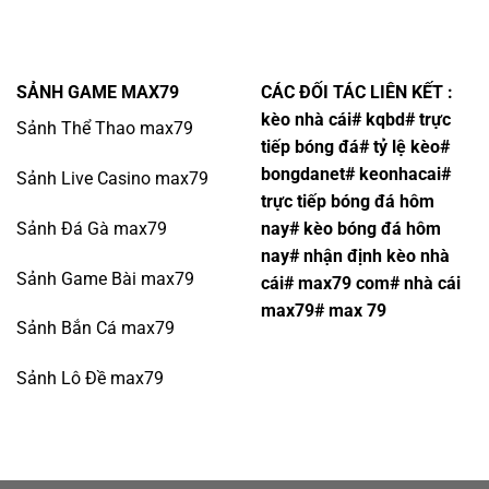
SẢNH GAME MAX79
CÁC ĐỐI TÁC LIÊN KẾT :
kèo nhà cái# kqbd# trực
Sảnh Thể Thao max79
tiếp bóng đá# tỷ lệ kèo#
bongdanet# keonhacai#
Sảnh Live Casino max79
trực tiếp bóng đá hôm
Sảnh Đá Gà max79
nay# kèo bóng đá hôm
nay# nhận định kèo nhà
Sảnh Game Bài max79
cái# max79 com# nhà cái
max79# max 79
Sảnh Bắn Cá max79
Sảnh Lô Đề max79