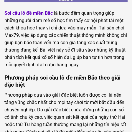
Soi cầu lô đề miền Bắc
là bước đệm quan trọng giúp
những người đam mê số học tìm thấy cơ hội phát tài một
cách khoa học thay vì chỉ dựa vào may mắn. Tại sân chơi
Max79, việc áp dụng các chiến thuật thông minh không chỉ
giúp bạn bảo toàn vốn mà còn gia tăng xác suất trúng
thưởng đáng kể. Bài viết này sẽ đi sâu vào những kỹ thuật
phân tích kết quả xổ số hiện đại, giúp bạn tự tin hơn trong
mỗi quyết định đặt cược hàng ngày.
Phương pháp soi cầu lô đề miền Bắc theo giải
đặc biệt
Phương pháp dựa vào giải đặc biệt luôn được coi là nền
tảng vững chắc nhất cho mọi tay chơi từ mới bắt đầu đến
chuyên nghiệp. Do giải đặc biệt chứa đựng những con số
có tính chu kỳ cao, việc quan sát kết quả của ngày thứ Hai
hoặc thứ Tư hàng tuần thường mang lại những tín hiệu rất
khả quan. Cách soi cầu lô đề miền Bắc này yêu cầu người