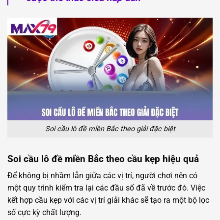
Soi cầu lô đề miền Bắc theo giải đặc biệt
Soi cầu lô đề miền Bắc theo cầu kẹp hiệu quả
Để không bị nhầm lẫn giữa các vị trí, người chơi nên có
một quy trình kiểm tra lại các đầu số đã về trước đó. Việc
kết hợp cầu kẹp với các vị trí giải khác sẽ tạo ra một bộ lọc
số cực kỳ chất lượng.