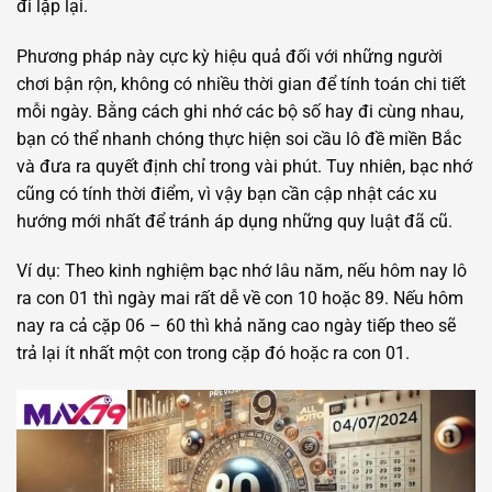
đi lặp lại.
Phương pháp này cực kỳ hiệu quả đối với những người
chơi bận rộn, không có nhiều thời gian để tính toán chi tiết
mỗi ngày. Bằng cách ghi nhớ các bộ số hay đi cùng nhau,
bạn có thể nhanh chóng thực hiện soi cầu lô đề miền Bắc
và đưa ra quyết định chỉ trong vài phút. Tuy nhiên, bạc nhớ
cũng có tính thời điểm, vì vậy bạn cần cập nhật các xu
hướng mới nhất để tránh áp dụng những quy luật đã cũ.
Ví dụ: Theo kinh nghiệm bạc nhớ lâu năm, nếu hôm nay lô
ra con 01 thì ngày mai rất dễ về con 10 hoặc 89. Nếu hôm
nay ra cả cặp 06 – 60 thì khả năng cao ngày tiếp theo sẽ
trả lại ít nhất một con trong cặp đó hoặc ra con 01.