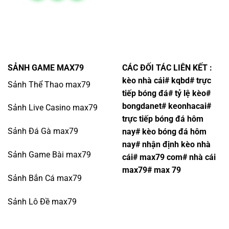
SẢNH GAME MAX79
CÁC ĐỐI TÁC LIÊN KẾT :
kèo nhà cái# kqbd# trực
Sảnh Thể Thao max79
tiếp bóng đá# tỷ lệ kèo#
bongdanet# keonhacai#
Sảnh Live Casino max79
trực tiếp bóng đá hôm
Sảnh Đá Gà max79
nay# kèo bóng đá hôm
nay# nhận định kèo nhà
Sảnh Game Bài max79
cái# max79 com# nhà cái
max79# max 79
Sảnh Bắn Cá max79
Sảnh Lô Đề max79