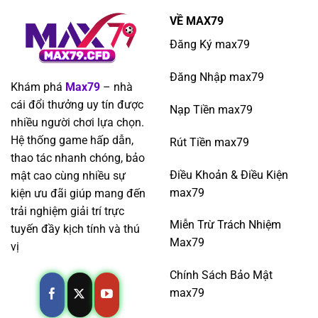
VỀ MAX79
Đăng Ký max79
Đăng Nhập max79
Khám phá
Max79
– nhà
cái đổi thưởng uy tín được
Nạp Tiền max79
nhiều người chơi lựa chọn.
Hệ thống game hấp dẫn,
Rút Tiền max79
thao tác nhanh chóng, bảo
Điều Khoản & Điều Kiện
mật cao cùng nhiều sự
max79
kiện ưu đãi giúp mang đến
trải nghiệm giải trí trực
Miễn Trừ Trách Nhiệm
tuyến đầy kịch tính và thú
Max79
vị
Chính Sách Bảo Mật
max79