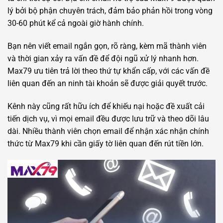
lý bởi bộ phận chuyên trách, đảm bảo phản hồi trong vòng
30-60 phút kể cả ngoài giờ hành chính.
Bạn nên viết email ngắn gọn, rõ ràng, kèm mã thành viên
và thời gian xảy ra vấn đề để đội ngũ xử lý nhanh hơn.
Max79 ưu tiên trả lời theo thứ tự khẩn cấp, với các vấn đề
liên quan đến an ninh tài khoản sẽ được giải quyết trước.
Kênh này cũng rất hữu ích để khiếu nại hoặc đề xuất cải
tiến dịch vụ, vì mọi email đều được lưu trữ và theo dõi lâu
dài. Nhiều thành viên chọn email để nhận xác nhận chính
thức từ Max79 khi cần giấy tờ liên quan đến rút tiền lớn.