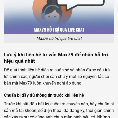
Max79 hỗ trợ qua live chat
Lưu ý khi liên hệ tư vấn Max79 để nhận hỗ trợ
hiệu quả nhất
Để quá trình liên hệ diễn ra suôn sẻ và nhận được câu trả
lời chính xác, người chơi cần chú ý một số nguyên tắc cơ
bản mà Max79 luôn khuyến nghị áp dụng:
Chuẩn bị đầy đủ thông tin trước khi liên hệ
Trước khi bắt đầu bất kỳ cuộc trò chuyện nào, hãy chuẩn bị
sẵn mã tài khoản, số điện thoại đã đăng ký, thời gian chính
xác xảy ra sự cố cùng ảnh chụp màn hình nếu có. Những