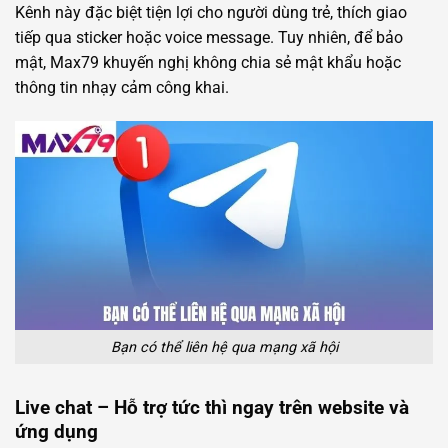
Kênh này đặc biệt tiện lợi cho người dùng trẻ, thích giao
tiếp qua sticker hoặc voice message. Tuy nhiên, để bảo
mật, Max79 khuyến nghị không chia sẻ mật khẩu hoặc
thông tin nhạy cảm công khai.
Bạn có thể liên hệ qua mạng xã hội
Live chat – Hỗ trợ tức thì ngay trên website và
ứng dụng