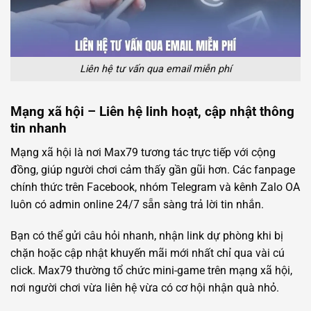
Liên hệ tư vấn qua email miễn phí
Mạng xã hội – Liên hệ linh hoạt, cập nhật thông
tin nhanh
Mạng xã hội là nơi Max79 tương tác trực tiếp với cộng
đồng, giúp người chơi cảm thấy gần gũi hơn. Các fanpage
chính thức trên Facebook, nhóm Telegram và kênh Zalo OA
luôn có admin online 24/7 sẵn sàng trả lời tin nhắn.
Bạn có thể gửi câu hỏi nhanh, nhận link dự phòng khi bị
chặn hoặc cập nhật khuyến mãi mới nhất chỉ qua vài cú
click. Max79 thường tổ chức mini-game trên mạng xã hội,
nơi người chơi vừa liên hệ vừa có cơ hội nhận quà nhỏ.