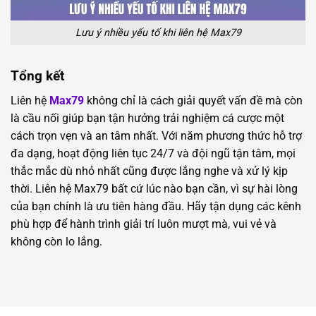
Lưu ý nhiều yếu tố khi liên hệ Max79
Tổng kết
Liên hệ
Max79
không chỉ là cách giải quyết vấn đề mà còn
là cầu nối giúp bạn tận hưởng trải nghiệm cá cược một
cách trọn vẹn và an tâm nhất. Với năm phương thức hỗ trợ
đa dạng, hoạt động liên tục 24/7 và đội ngũ tận tâm, mọi
thắc mắc dù nhỏ nhất cũng được lắng nghe và xử lý kịp
thời. Liên hệ Max79 bất cứ lúc nào bạn cần, vì sự hài lòng
của bạn chính là ưu tiên hàng đầu. Hãy tận dụng các kênh
phù hợp để hành trình giải trí luôn mượt mà, vui vẻ và
không còn lo lắng.