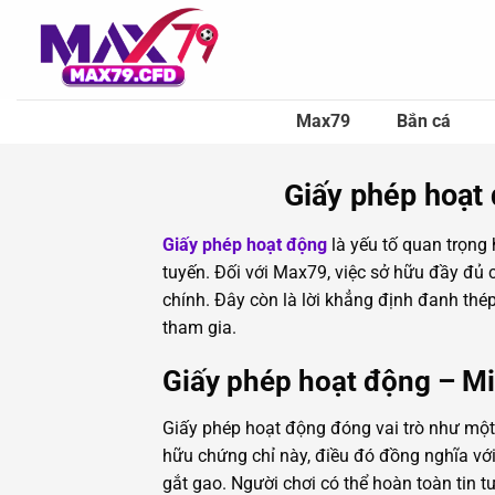
Bỏ
qua
nội
dung
Max79
Bắn cá
Giấy phép hoạt
Giấy phép hoạt động
là yếu tố quan trọng 
tuyến. Đối với Max79, việc sở hữu đầy đủ 
chính. Đây còn là lời khẳng định đanh thép
tham gia.
Giấy phép hoạt động – M
Giấy phép hoạt động đóng vai trò như một 
hữu chứng chỉ này, điều đó đồng nghĩa với 
gắt gao. Người chơi có thể hoàn toàn tin