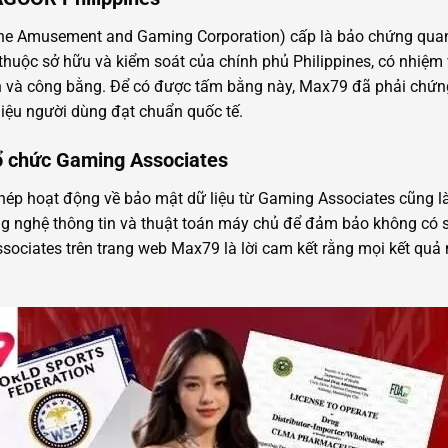
ne Amusement and Gaming Corporation) cấp là bảo chứng quan 
 thuộc sở hữu và kiểm soát của chính phủ Philippines, có nhiệm
 và công bằng. Để có được tấm bằng này, Max79 đã phải chứng
liệu người dùng đạt chuẩn quốc tế.
ổ chức Gaming Associates
phép hoạt động về bảo mật dữ liệu từ Gaming Associates cũng 
ng nghệ thông tin và thuật toán máy chủ để đảm bảo không có s
sociates trên trang web Max79 là lời cam kết rằng mọi kết quả