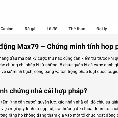
Casino
Đá gà
Lô đề
Thể thao
Đại lý
 động Max79 – Chứng minh tính hợp p
hàng đầu mà bất kỳ cược thủ nào cũng cần kiểm tra trước khi qu
các chứng chỉ pháp lý từ những tổ chức quản lý cá cược danh gi
 về sự minh bạch, công bằng và tôn trọng pháp luật quốc tế, giú
inh chứng nhà cái hợp pháp?
tấm “thẻ căn cước” quyền lực, xác nhận nhà cái đó chịu sự giá
việc mọi quy trình từ nạp rút, trả thưởng đến thuật toán trò c
 tưởng rằng họ không đang tham gia vào một tổ chức hoạt động 