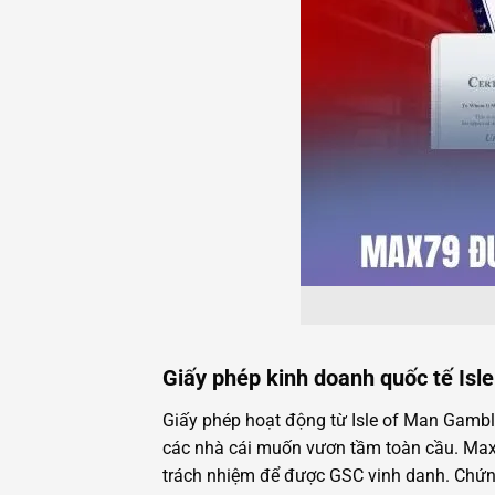
Giấy phép kinh doanh quốc tế Isl
Giấy phép hoạt động từ Isle of Man Gambl
các nhà cái muốn vươn tầm toàn cầu. Max79
trách nhiệm để được GSC vinh danh. Chứng