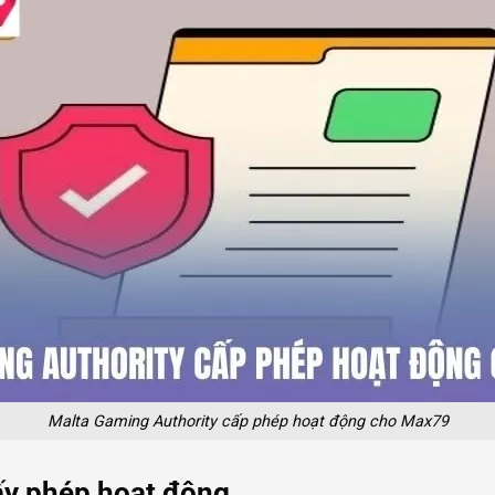
Malta Gaming Authority cấp phép hoạt động cho Max79
ấy phép hoạt động