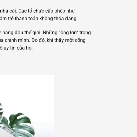
 nhà cái. Các tổ chức cấp phép như
hậm trễ thanh toán không thỏa đáng.
 hàng đầu thế giới. Những “ông lớn” trong
ủa chính mình. Do đó, khi thấy một cổng
 uy tín của họ.