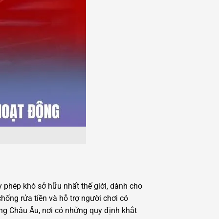
 phép khó sở hữu nhất thế giới, dành cho
ống rửa tiền và hỗ trợ người chơi có
ng Châu Âu, nơi có những quy định khắt